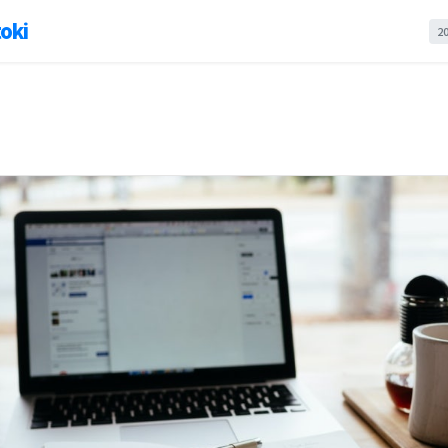
oki
2